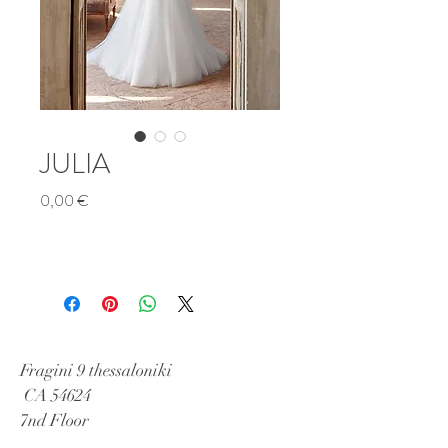
JULIA
Τιμή
0,00 €
Fragini 9 thessaloniki
CA 54624
7nd Floor